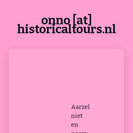
onno [at]
historicaltours.nl
Aarzel
niet
en